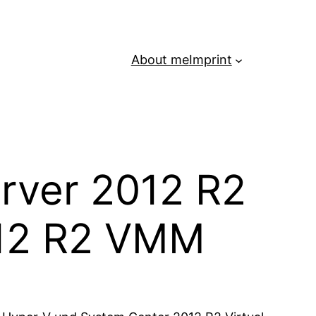
About me
Imprint
rver 2012 R2
012 R2 VMM