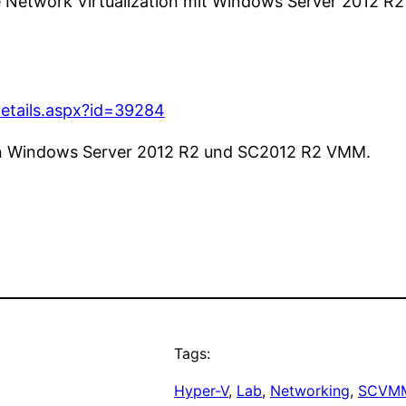
ie Network Virtualization mit Windows Server 2012 R
etails.aspx?id=39284
von Windows Server 2012 R2 und SC2012 R2 VMM.
Tags:
Hyper-V
, 
Lab
, 
Networking
, 
SCVM