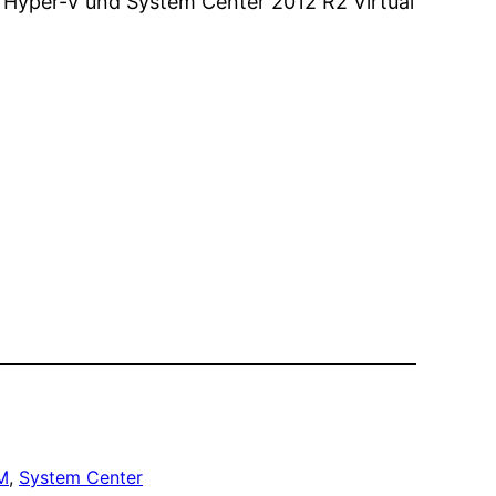
2 Hyper-V und System Center 2012 R2 Virtual
M
, 
System Center