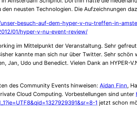
ce in Amsterdam Schiphol. Dorthin hatte die niederl
u den neusten Technologien. Die Aufzeichnungen dazu
/unser-besuch-auf-dem-hyper-v-nu-treffen-in-amst
2012/01/hyper-v-nu-event-review/
king im Mittelpunkt der Veranstaltung. Sehr gefreu
Bisher kannte man sich nur über Twitter. Sehr schön 
, Jan, Udo und Benedict. Vielen Dank an HYPER-V.NU
nten des Community Events hinweisen:
Aidan Finn
, H
Private Cloud Computing. Vorbestellungen sind unter
_1_1?ie=UTF8&qid=1327929391&sr=8-1
jetzt schon mö