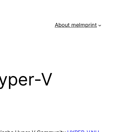
About me
Imprint
Hyper-V