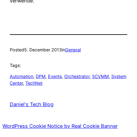
verwende.
Posted
5. December 2013
in
General
Tags:
Automation
, 
DPM
, 
Events
, 
Orchestrator
, 
SCVMM
, 
System
Center
, 
TechNet
Daniel's Tech Blog
WordPress Cookie Notice by Real Cookie Banner