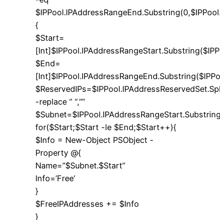
$IPPool.IPAddressRangeEnd.Substring(0,$IPPool.
{
$Start=
[Int]$IPPool.IPAddressRangeStart.Substring($IPP
$End=
[Int]$IPPool.IPAddressRangeEnd.Substring($IPPo
$ReservedIPs=$IPPool.IPAddressReservedSet.Split
-replace ” “,””
$Subnet=$IPPool.IPAddressRangeStart.Substring(
for($Start;$Start -le $End;$Start++){
$Info = New-Object PSObject -
Property @{
Name=”$Subnet.$Start”
Info=’Free’
}
$FreeIPAddresses += $Info
}