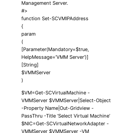
Management Server.
#>
function Set-SCVMIPAddress
{
param
(
[Parameter(Mandatory=$true,
HelpMessage=’VMM Server’)]
[String]
$VMMServer
)
$VM=Get-SCVirtualMachine -
VMMServer $VMMServer|Select-Object
-Property Name|Out-Gridview -
PassThru -Title ‘Select Virtual Machine’
$NIC=Get-SCVirtualNetworkAdapter -
VMMServer $VMMServer -VM