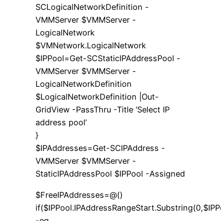
SCLogicalNetworkDefinition -
VMMServer $VMMServer -
LogicalNetwork
$VMNetwork.LogicalNetwork
$IPPool=Get-SCStaticIPAddressPool -
VMMServer $VMMServer -
LogicalNetworkDefinition
$LogicalNetworkDefinition |Out-
GridView -PassThru -Title ‘Select IP
address pool’
}
$IPAddresses=Get-SCIPAddress -
VMMServer $VMMServer -
StaticIPAddressPool $IPPool -Assigned
$FreeIPAddresses=@()
if($IPPool.IPAddressRangeStart.Substring(0,$IPP
-eq