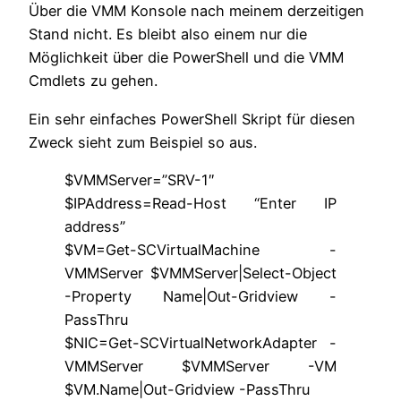
Über die VMM Konsole nach meinem derzeitigen
Stand nicht. Es bleibt also einem nur die
Möglichkeit über die PowerShell und die VMM
Cmdlets zu gehen.
Ein sehr einfaches PowerShell Skript für diesen
Zweck sieht zum Beispiel so aus.
$VMMServer=”SRV-1″
$IPAddress=Read-Host “Enter IP
address”
$VM=Get-SCVirtualMachine -
VMMServer $VMMServer|Select-Object
-Property Name|Out-Gridview -
PassThru
$NIC=Get-SCVirtualNetworkAdapter -
VMMServer $VMMServer -VM
$VM.Name|Out-Gridview -PassThru