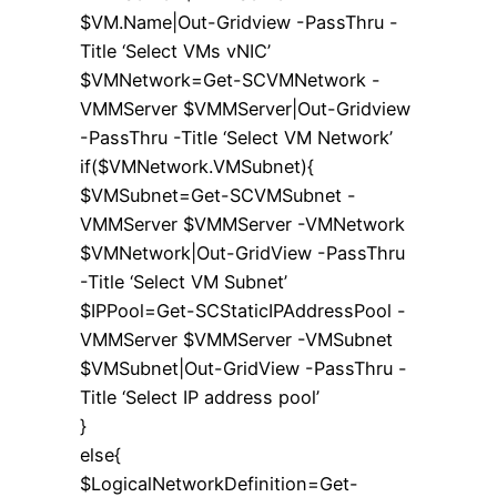
$VM.Name|Out-Gridview -PassThru -
Title ‘Select VMs vNIC’
$VMNetwork=Get-SCVMNetwork -
VMMServer $VMMServer|Out-Gridview
-PassThru -Title ‘Select VM Network’
if($VMNetwork.VMSubnet){
$VMSubnet=Get-SCVMSubnet -
VMMServer $VMMServer -VMNetwork
$VMNetwork|Out-GridView -PassThru
-Title ‘Select VM Subnet’
$IPPool=Get-SCStaticIPAddressPool -
VMMServer $VMMServer -VMSubnet
$VMSubnet|Out-GridView -PassThru -
Title ‘Select IP address pool’
}
else{
$LogicalNetworkDefinition=Get-