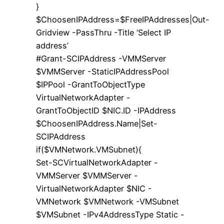
}
$ChoosenIPAddress=$FreeIPAddresses|Out-
Gridview -PassThru -Title ‘Select IP
address’
#Grant-SCIPAddress -VMMServer
$VMMServer -StaticIPAddressPool
$IPPool -GrantToObjectType
VirtualNetworkAdapter -
GrantToObjectID $NIC.ID -IPAddress
$ChoosenIPAddress.Name|Set-
SCIPAddress
if($VMNetwork.VMSubnet){
Set-SCVirtualNetworkAdapter -
VMMServer $VMMServer -
VirtualNetworkAdapter $NIC -
VMNetwork $VMNetwork -VMSubnet
$VMSubnet -IPv4AddressType Static -