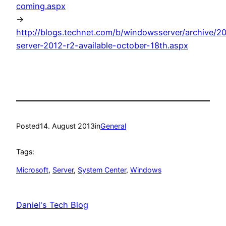
coming.aspx
->
http://blogs.technet.com/b/windowsserver/archive/
server-2012-r2-available-october-18th.aspx
Posted
14. August 2013
in
General
Tags:
Microsoft
, 
Server
, 
System Center
, 
Windows
Daniel's Tech Blog