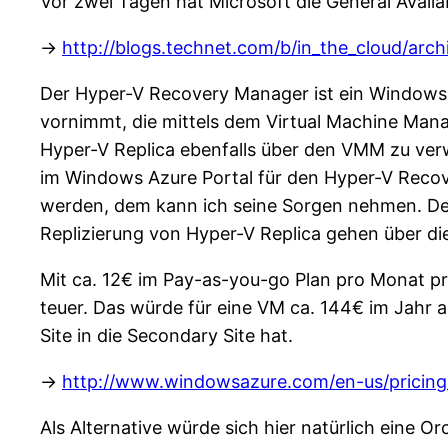
Vor zwei Tagen hat Microsoft die General Avai
->
http://blogs.technet.com/b/in_the_cloud/ar
Der Hyper-V Recovery Manager ist ein Windows A
vornimmt, die mittels dem Virtual Machine Man
Hyper-V Replica ebenfalls über den VMM zu verwa
im Windows Azure Portal für den Hyper-V Recove
werden, dem kann ich seine Sorgen nehmen. De
Replizierung von Hyper-V Replica gehen über di
Mit ca. 12€ im Pay-as-you-go Plan pro Monat pr
teuer. Das würde für eine VM ca. 144€ im Jahr 
Site in die Secondary Site hat.
->
http://www.windowsazure.com/en-us/pricing/
Als Alternative würde sich hier natürlich eine Or