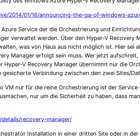
lability des Windows Azure Hyper-V Recovery Manage
chive/2014/01/16/announcing-the-ga-of-windows-azu
zure Service der die Orchestrierung und Einrichtun
ager verwaltet werden. Über den Hyper-V Recovery 
lten, was von Haus aus nicht möglich ist. Hier sei al
ry Manager erfolgt sein muss. Wer jetzt aufschreit,
r Hyper-V Recovery Manager übernimmt nur die Orch
e gesicherte Verbindung zwischen den zwei Sites/Dat
o VM nur für die reine Orchestrierung ist der Servic
ausmachen, nur um die Sicherheit zu haben, dass man
details/recovery-manager/
chestrator Installation in einer dritten Site oder in d