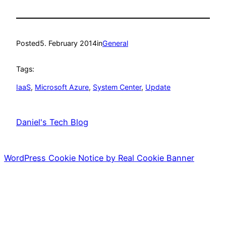
Posted
5. February 2014
in
General
Tags:
IaaS
, 
Microsoft Azure
, 
System Center
, 
Update
Daniel's Tech Blog
WordPress Cookie Notice by Real Cookie Banner