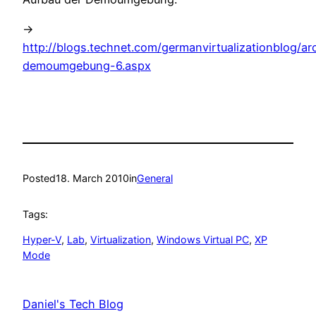
->
http://blogs.technet.com/germanvirtualizationblog/a
demoumgebung-6.aspx
Posted
18. March 2010
in
General
Tags:
Hyper-V
, 
Lab
, 
Virtualization
, 
Windows Virtual PC
, 
XP
Mode
Daniel's Tech Blog