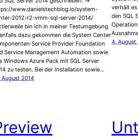
d SQL Server 2014 geschrieben. ->
verhält es
tps://www.danielstechblog.io/system-
den SQL Se
nter-2012-r2-vmm-sql-server-2014/
Operation
ttlerweile bin ich in meiner Testumgebung
Ausnahme
enfalls dazu gekommen die System Center
4. August
mponenten Service Provider Foundation
d Service Management Automation sowie
s Windows Azure Pack mit SQL Server
14 zu testen. Bei der Installation sowie…
. August 2014
Preview
Unt