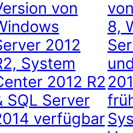
Version von
vo
Windows
8, 
Server 2012
Ser
R2, System
und
Center 2012 R2
201
& SQL Server
frü
2014 verfügbar
Sys