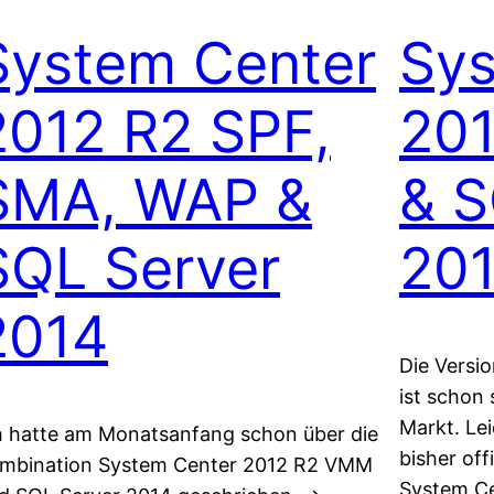
System Center
Sys
2012 R2 SPF,
20
SMA, WAP &
& S
SQL Server
20
2014
Die Versi
ist schon
Markt. Le
h hatte am Monatsanfang schon über die
bisher off
mbination System Center 2012 R2 VMM
System Ce