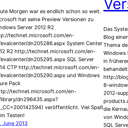
Ver
ute Morgen war es endlich schon so weit.
crosoft hat seine Preview Versionen zu
ndows Server 2012 R2
Das Syste
tp://technet.microsoft.com/en-
Blog einen
/evalcenter/dn205286.aspx System Center
Thema der
12 R2 http://technet.microsoft.com/en-
Windows S
/evalcenter/dn205295.aspx SQL Server
in früher
14 CTP http://technet.microsoft.com/en-
behandelt
/evalcenter/dn205290.aspx und Windows
http://bl
ure Pack
8-windows
ttp://technet.microsoft.com/en-
2012-supp
/library/dn296435.aspx?
products.a
_CC=200142594) veröffentlicht. Viel Spaß
die Kernau
im Testen!
von Windo
. June 2013
SQL Serv