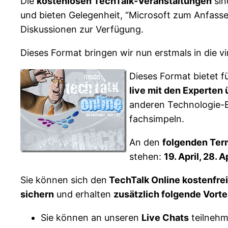
Die
kostenlosen TechTalk-Veranstaltungen
sin
und bieten Gelegenheit, “Microsoft zum Anfasse
Diskussionen zur Verfügung.
Dieses Format bringen wir nun erstmals in die vi
Dieses Format bietet fü
live mit den Experten
anderen Technologie-
fachsimpeln.
An den
folgenden Ter
stehen:
19. April, 28. 
Sie können sich den
TechTalk Online kostenfre
sichern
und erhalten
zusätzlich folgende Vorte
Sie können an unseren
Live Chats
teilneh