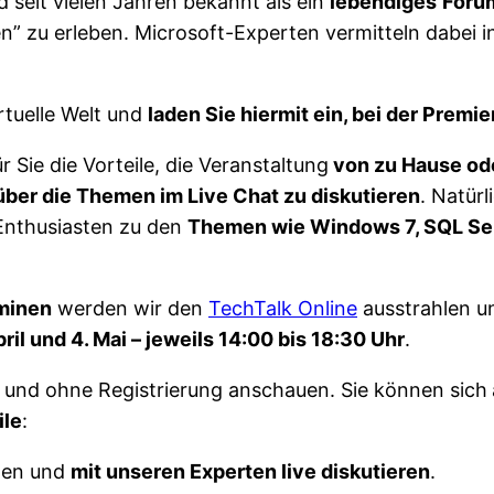
d seit vielen Jahren bekannt als ein
lebendiges
Foru
n” zu erleben. Microsoft-Experten vermitteln dabei i
rtuelle Welt und
laden Sie hiermit ein, bei der Premi
r Sie die Vorteile, die Veranstaltung
von zu Hause ode
 über die Themen im Live Chat zu diskutieren
. Natürl
Enthusiasten zu den
Themen wie Windows 7, SQL Se
minen
werden wir den
TechTalk Online
ausstrahlen u
April und 4. Mai – jeweils 14:00 bis 18:30 Uhr
.
i
und ohne Registrierung anschauen. Sie können sich
ile
:
men und
mit unseren Experten live diskutieren
.