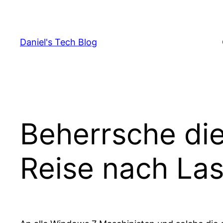
Skip
to
content
Daniel's Tech Blog
Beherrsche di
Reise nach La