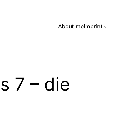
About me
Imprint
 7 – die